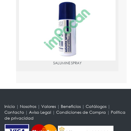
SALUMINE SPRAY
PVPR:
8.85
SALUMINE SPRAY
Inicio
|
Nosotros
|
Valores
|
Beneficios
|
Catálogos
|
Contacto
|
Aviso Legal
|
Condiciones de Compra
|
Política
de privacidad