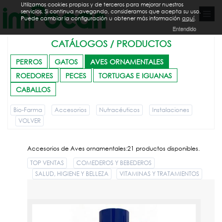
Utilizamos cookies propias y de terceros para mejorar nuestros
servicios. Si continua navegando, consideramos que acepta su uso.
Puede cambiar la configuración u obtener más información
aquí
.
Entendido
CATÁLOGOS / PRODUCTOS
PERROS
GATOS
AVES ORNAMENTALES
ROEDORES
PECES
TORTUGAS E IGUANAS
CABALLOS
Bio-Farma
Accesorios
Nutracéuticos
Instalaciones
VOLVER
Accesorios de Aves ornamentales:21 productos disponibles.
TOP VENTAS
COMEDEROS Y BEBEDEROS
SALUD, HIGIENE Y BELLEZA
VITAMINAS Y TRATAMIENTOS
AC BLUE SPRAY 200ML