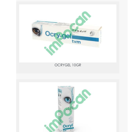
OCRYGEL 10GR
PVPR:
12.58
OCRYGEL 10GR
OCRYL 135ML
PVPR:
11.87