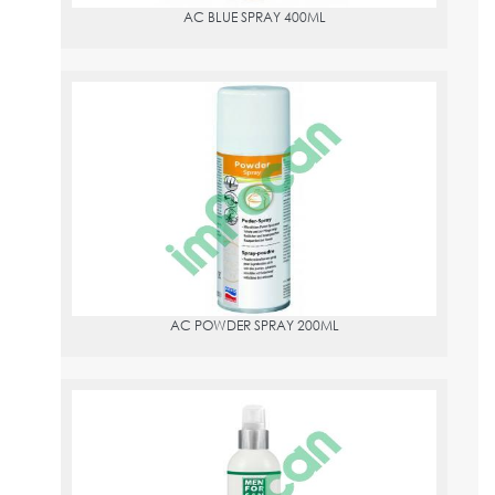
AC BLUE SPRAY 400ML
AC POWDER SPRAY 200ML
PVPR:
12.47
AC POWDER SPRAY 200ML
INSECTICIDA 250 ML MENFORSAN
PVPR:
5.5