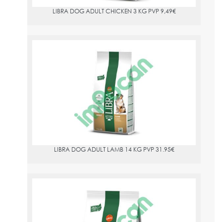
LIBRA DOG ADULT CHICKEN 3 KG PVP 9,49€
ADITIVOS: Vitamina A 21000 UI, vitamina D3 1400 UI, vitamina
E 75 mg, sulfato de hierro(II) monohidratado 237 mg (Fe: 78 mg),
yoduro de potasio 1,7 mg (I: 1,31 mg), sulfato de cobre(II)
pentahidratado 30 mg (Cu: 8 mg), sulfato de manganeso
monohidratado 112 mg (Mn: 36,5 mg), sulfato de zinc
monohidratado 219 mg (Zn: 80 mg), selenito de sodio 0,22 mg
LIBRA DOG ADULT LAMB 14 KG PVP 31.95€
(Se: 0,1 mg), con antioxidantes.
PVPR:
31.95
ANÁLISIS: Proteína bruta 24 %, Grasa bruta 12 %, Fibra bruta
3 %, Ceniza bruta 8 %, Omega 6 1,5 %
LIBRA DOG ADULT LAMB 14 KG PVP 31.95€
LIBRA DOG ADULT LAMB 3 KG.
PVPR:
10.49