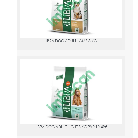
LIBRA DOG ADULT LAMB 3 KG.
LIBRA DOG ADULT LIGHT 3 KG PVP 10,49€
PVPR:
10.49
INGREDIENTES: Subproductos de origen vegetal, carnes y
subproductos animales (pavo deshidratado 8%), cereales
(cereales integrales 20%), extractos de proteínas vegetales,
verduras, aceites y grasas, sustancias minerales.
LIBRA DOG ADULT LIGHT 3 KG PVP 10,49€
ADITIVOS: Vitamina A 21000 UI, vitamina D3 1400 UI, vitamina
E 75 mg, sulfato de hierro(II) monohidratado 237 mg (Fe: 78 mg),
yoduro de potasio 1,7 mg (I: 1,31 mg), sulfato de cobre(II)