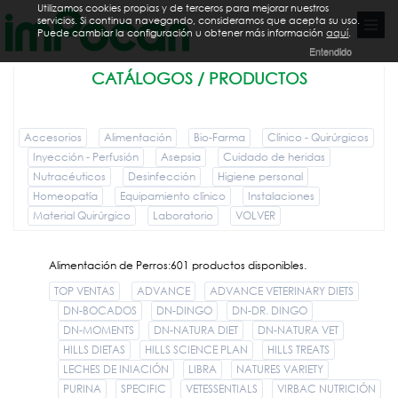
Utilizamos cookies propias y de terceros para mejorar nuestros
servicios. Si continua navegando, consideramos que acepta su uso.
Puede cambiar la configuración u obtener más información
aquí
.
Entendido
CATÁLOGOS / PRODUCTOS
Accesorios
Alimentación
Bio-Farma
Clínico - Quirúrgicos
Inyección - Perfusión
Asepsia
Cuidado de heridas
Nutracéuticos
Desinfección
Higiene personal
Homeopatía
Equipamiento clínico
Instalaciones
Material Quirúrgico
Laboratorio
VOLVER
Alimentación de Perros:601 productos disponibles.
TOP VENTAS
ADVANCE
ADVANCE VETERINARY DIETS
DN-BOCADOS
DN-DINGO
DN-DR. DINGO
DN-MOMENTS
DN-NATURA DIET
DN-NATURA VET
HILLS DIETAS
HILLS SCIENCE PLAN
HILLS TREATS
LECHES DE INIACIÓN
LIBRA
NATURES VARIETY
PURINA
SPECIFIC
VETESSENTIALS
VIRBAC NUTRICIÓN