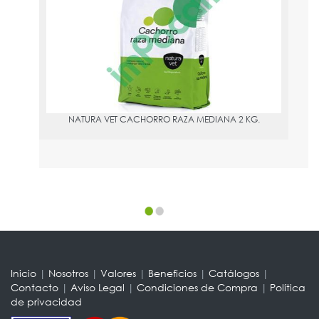
PVPR:
18.35
NATURA VET CACHORRO RAZA MEDIANA 2 KG.
Inicio
|
Nosotros
|
Valores
|
Beneficios
|
Catálogos
|
Contacto
|
Aviso Legal
|
Condiciones de Compra
|
Política
de privacidad