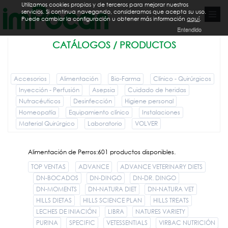
Utilizamos cookies propias y de terceros para mejorar nuestros
servicios. Si continua navegando, consideramos que acepta su uso.
Puede cambiar la configuración u obtener más información
aquí
.
Entendido
CATÁLOGOS / PRODUCTOS
Accesorios
Alimentación
Bio-Farma
Clínico - Quirúrgicos
Inyección - Perfusión
Asepsia
Cuidado de heridas
Nutracéuticos
Desinfección
Higiene personal
Homeopatía
Equipamiento clínico
Instalaciones
Material Quirúrgico
Laboratorio
VOLVER
Alimentación de Perros:601 productos disponibles.
TOP VENTAS
ADVANCE
ADVANCE VETERINARY DIETS
DN-BOCADOS
DN-DINGO
DN-DR. DINGO
DN-MOMENTS
DN-NATURA DIET
DN-NATURA VET
HILLS DIETAS
HILLS SCIENCE PLAN
HILLS TREATS
LECHES DE INIACIÓN
LIBRA
NATURES VARIETY
PURINA
SPECIFIC
VETESSENTIALS
VIRBAC NUTRICIÓN