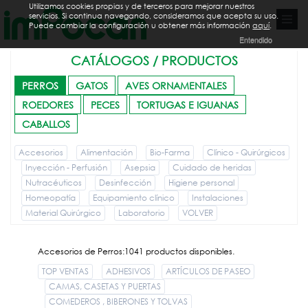
Utilizamos cookies propias y de terceros para mejorar nuestros
servicios. Si continua navegando, consideramos que acepta su uso.
Puede cambiar la configuración u obtener más información
aquí
.
Entendido
CATÁLOGOS / PRODUCTOS
PERROS
GATOS
AVES ORNAMENTALES
ROEDORES
PECES
TORTUGAS E IGUANAS
CABALLOS
Accesorios
Alimentación
Bio-Farma
Clínico - Quirúrgicos
Inyección - Perfusión
Asepsia
Cuidado de heridas
Nutracéuticos
Desinfección
Higiene personal
Homeopatía
Equipamiento clínico
Instalaciones
Material Quirúrgico
Laboratorio
VOLVER
Accesorios de Perros:1041 productos disponibles.
TOP VENTAS
ADHESIVOS
ARTÍCULOS DE PASEO
CAMAS, CASETAS Y PUERTAS
COMEDEROS , BIBERONES Y TOLVAS