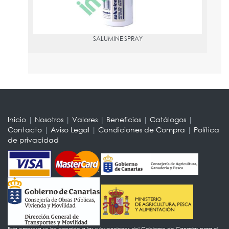
SALUMINE SPRAY
Inicio
|
Nosotros
|
Valores
|
Beneficios
|
Catálogos
|
Contacto
|
Aviso Legal
|
Condiciones de Compra
|
Política
de privacidad
Esta empresa se ha acogido a las subvenciones del Gobierno de Canarias para el