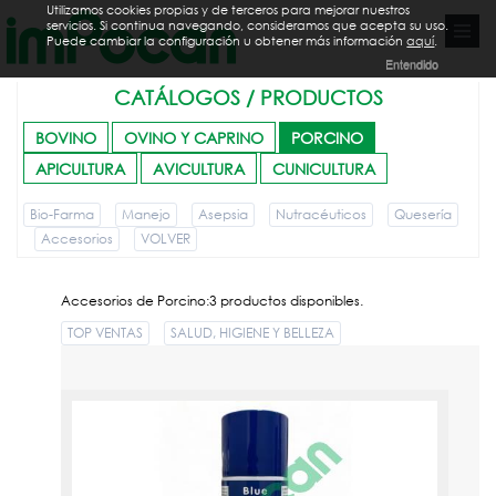
Utilizamos cookies propias y de terceros para mejorar nuestros
servicios. Si continua navegando, consideramos que acepta su uso.
Puede cambiar la configuración u obtener más información
aquí
.
Entendido
CATÁLOGOS / PRODUCTOS
BOVINO
OVINO Y CAPRINO
PORCINO
APICULTURA
AVICULTURA
CUNICULTURA
Bio-Farma
Manejo
Asepsia
Nutracéuticos
Quesería
Accesorios
VOLVER
Accesorios de Porcino:3 productos disponibles.
TOP VENTAS
SALUD, HIGIENE Y BELLEZA
AC BLUE SPRAY 200ML
PVPR:
6.57