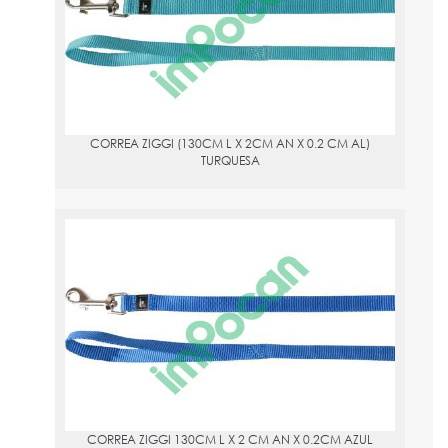
¡Haz que pasear con tu perro sea aún más divertido con la
correa Ziggi! Con su color turquesa y detalles plateados, no solo
es elegante, sino también muy práctica. La correa de 130 cm de
largo está hecha de nylon resistente y combina perfectamente
con los collares y arneses Ziggi. Disponible en 4 tamaños y varios
colores.
Material: nailon
CORREA ZIGGI (130CM L X 2CM AN X 0.2 CM AL)
El mosquetón tiene un recubrimiento de níquel brillante
TURQUESA
Para más información, visitar el enlace: Consultar más
información
CORREA ZIGGI 130CM L X 2 CM AN X 0.2CM AZUL
PVPR:
5
La correa Ziggi es un producto de alta calidad de la marca
Flamingo. Con un tamaño de 130cm de largo, 2cm de ancho y
0.2cm de alto, está hecha de material de nailon para garantizar
su resistencia. Su diseño elegante en color azul con detalles
plateados la hace no solo útil, sino también una elección de estilo
para tu perro. El mosquetón tiene un recubrimiento de níquel
brillante para mayor durabilidad. Número de producto: 519908.
CORREA ZIGGI 130CM L X 2 CM AN X 0.2CM AZUL