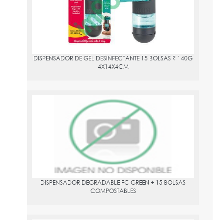
DISPENSADOR DE GEL DESINFECTANTE 15 BOLSAS ? 140G
4X14X4CM
DISPENSADOR DEGRADABLE FC GREEN + 15 BOLSAS
COMPOSTABLES
PVPR:
2.36
Dispensador para perros con 15 bolsas compostables, orientado
a la recogida de excrementos durante el paseo. Presenta
formato compacto de accesorio de uso diario y combina un
dispensador degradable con bolsas compostables para facilitar
el transporte y la reposición. Producto de la línea FC Green,
DISPENSADOR DEGRADABLE FC GREEN + 15 BOLSAS
pensado para tutores de perro que buscan una solución práctica
COMPOSTABLES
para higiene urbana y manejo de residuos. Presentación en
unidad con 15 bolsas incluidas. Rasgos diferenciales: dispensador
degradable, bolsas compostables, formato portátil.