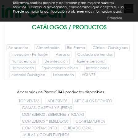
Utilizamos cookies propias y de terceros para mejorar nuestros
servicios. Si continua navegando, consideramos que acepta su uso.
Puede cambiar la configuración u obtener más información
aquí
.
Entendido
CATÁLOGOS / PRODUCTOS
Accesorios
Alimentación
Bio-Farma
Clínico - Quirúrgicos
Inyección - Perfusión
Asepsia
Cuidado de heridas
Nutracéuticos
Desinfección
Higiene personal
Homeopatía
Equipamiento clínico
Instalaciones
Material Quirúrgico
Laboratorio
VOLVER
Accesorios de Perros:1041 productos disponibles.
TOP VENTAS
ADHESIVOS
ARTÍCULOS DE PASEO
CAMAS, CASETAS Y PUERTAS
COMEDEROS , BIBERONES Y TOLVAS
COMEDEROS Y BEBEDEROS
COMPLEMENTOS
COMPORTAMIENTO
CUIDADO ORAL
JAULAS Y COMPLEMENTOS