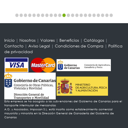
Inicio
|
Nosotros
|
Valores
|
Beneficios
|
Catálogos
|
Contacto
|
Aviso Legal
|
Condiciones de Compra
|
Política
de privacidad
Esta empresa se ha acogido a las subvenciones del Gobierno de Canarias para el
transporte interinsular de mercancías
A.G. y Asociados, Impocan S.L. está inscrito como establecimiento comercial
mayorista y minorista en la Dirección General de Ganadería del Gobierno de
Canarias