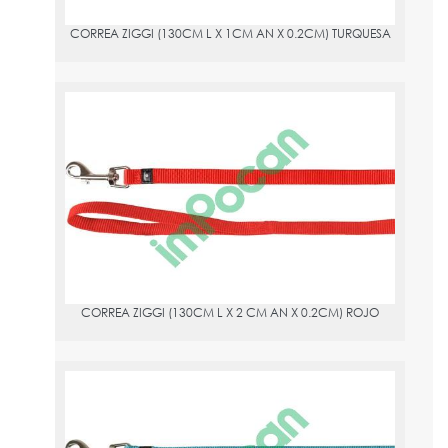
1cm de ancho, 0.2cm de altura.
CORREA ZIGGI (130CM L X 1CM AN X 0.2CM) TURQUESA
CORREA ZIGGI (130CM L X 2 CM AN X 0.2CM) ROJO
PVPR:
5
Nuestra correa para perros marca Flamingo está hecha de nylon
resistente y viene en color rojo. Puede soportar la tensión y es
duradera. Esta correa Ziggi mide 130 cm de largo, 2 cm de
ancho, y 0.2 cm de grosor, y viene con un mosquetón de
recubrimiento de níquel brillante para sujetar fácilmente al collar
de su perro. Este producto también está disponible en otros
tamaños y versiones para sus necesidades específicas. Perfecta
para paseos y caminatas al aire libre. Número de producto:
CORREA ZIGGI (130CM L X 2 CM AN X 0.2CM) ROJO
520227.
CORREA ZIGGI (130CM L X 2CM AN X 0.2 CM AL) TURQUESA
PVPR:
5