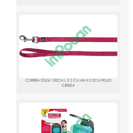
CORREA ZIGGI 130CM L X 2 CM AN X 0.2CM ROJO CEREZA
PVPR:
5
Correa Ziggi en rojo cereza de la marca Flamingo. Sus medidas
son 130cm de longitud, 2cm de ancho y 0.2cm de alto. El material
es de nailon resistente y viene con un mosquetón con
recubrimiento de níquel brillante. Es ideal para hacer feliz a tu
perro con su diseño moderno y detalles plateados. Además se
puede combinar con collares y arneses a juego. Disponible en 4
tamaños y colores. Fácil de usar.
CORREA ZIGGI 130CM L X 2 CM AN X 0.2CM ROJO
CEREZA
DISPENSADOR DE GEL DESINFECTANTE 15 BOLSAS ? 140G
4X14X4CM
PVPR:
7.36