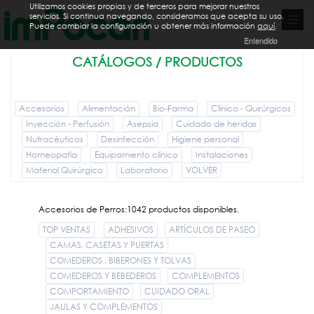
Utilizamos cookies propias y de terceros para mejorar nuestros
servicios. Si continua navegando, consideramos que acepta su uso.
Puede cambiar la configuración u obtener más información
aquí
.
Entendido
CATÁLOGOS / PRODUCTOS
Accesorios
Alimentación
Bio-Farma
Clínico - Quirúrgicos
Inyección - Perfusión
Asepsia
Cuidado de heridas
Nutracéuticos
Desinfección
Higiene personal
Homeopatía
Equipamiento clínico
Instalaciones
Material Quirúrgico
Laboratorio
VOLVER
Accesorios de Perros:1042 productos disponibles.
TOP VENTAS
ADHESIVOS
ARTÍCULOS DE PASEO
CAMAS, CASETAS Y PUERTAS
COMEDEROS , BIBERONES Y TOLVAS
COMEDEROS Y BEBEDEROS
COMPLEMENTOS
COMPORTAMIENTO
CUIDADO ORAL
JAULAS Y COMPLEMENTOS