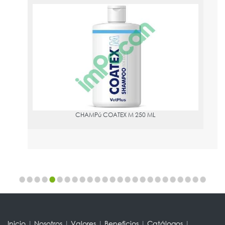
CHAMPú COATEX M 250 ML
PVPR:
16.86
CHAMPú COATEX M 250 ML
Inicio
|
Nosotros
|
Valores
|
Beneficios
|
Catálogos
|