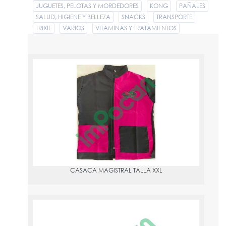
JUGUETES, PELOTAS Y MORDEDORES
KONG
PAÑALES
SALUD, HIGIENE Y BELLEZA
SNACKS
TRANSPORTE
TRIXIE
VARIOS
VITAMINAS Y TRATAMIENTOS
CASACA MAGISTRAL TALLA XXL
PVPR:
50
CASACA MAGISTRAL TALLA XXL
CEPILLO DE DIENTES DOBLE