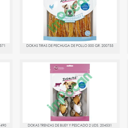
PVPR:
20.63
571
DOKAS TIRAS DE PECHUGA DE POLLO 500 GR. 200755
90
DOKAS TRENZAS DE BUEY Y PESCADO 2 UDS. 204531
PVPR:
7.86
2490
DOKAS TRENZAS DE BUEY Y PESCADO 2 UDS. 204531