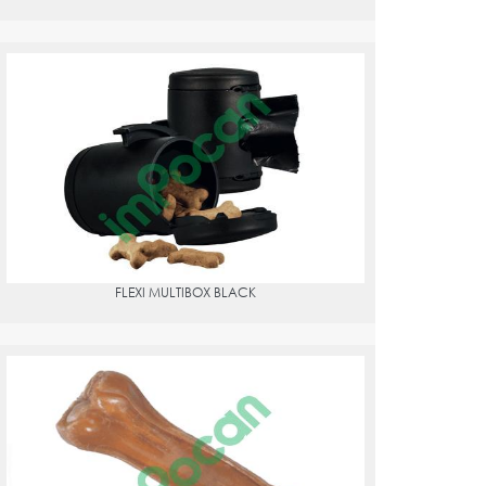
FLEXI MULTIBOX BLACK
PVPR:
9.04
VANZMB.510.AZ
FLEXI MULTIBOX BLACK
HUESO PRENSADO 16CM., 10112
PVPR:
3.09