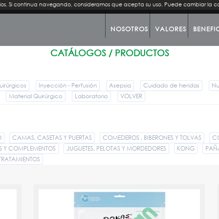
rvicios. Si continua navegando, consideramos que acepta su uso. Puede cambiar la 
NOSOTROS
VALORES
BENEFI
CATÁLOGOS / PRODUCTOS
uirúrgicos
Inyección - Perfusión
Asepsia
Cuidado de heridas
Nu
Material Quirúrgico
Laboratorio
VOLVER
O
CAMAS, CASETAS Y PUERTAS
COMEDEROS , BIBERONES Y TOLVAS
C
S Y COMPLEMENTOS
JUGUETES, PELOTAS Y MORDEDORES
KONG
PAÑ
 TRATAMIENTOS
1
DOKAS TIRAS DE PECHUGA DE POLLO 500 GR. 200755