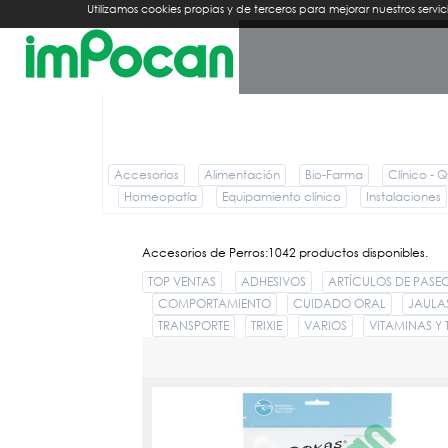
Utilizamos cookies propias y de terceros para mejorar nuestros se
Accesorios
Alimentación
Bio-Farma
Clínico - Q
Homeopatía
Equipamiento clínico
Instalaciones
Accesorios de Perros:1042 productos disponibles.
TOP VENTAS
ADHESIVOS
ARTÍCULOS DE PASE
COMPORTAMIENTO
CUIDADO ORAL
JAULA
TRANSPORTE
TRIXIE
VARIOS
VITAMINAS Y
DOKAS TIRAS DE PECHUGA DE POLLO 250 GR 20057