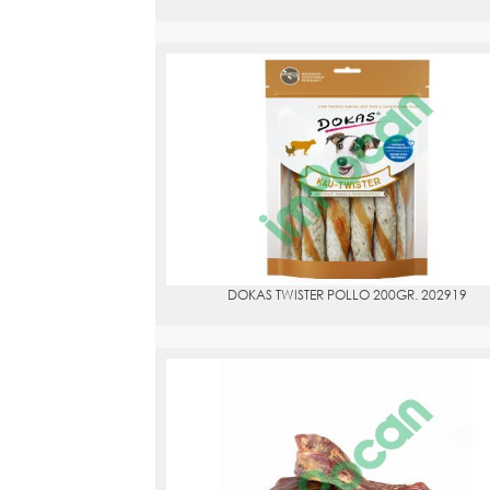
DOKAS TWISTER POLLO 200GR. 202919
PVPR:
9.61
DOKAS TWISTER POLLO 200GR. 202919
HUESITO DE JAMON SERRANO AL VACíO, 3UDS APR
PVPR:
1.3
El jamón serrano es rico en proteínas y reporta bene
la salud del perro (incluyendo la mejora de la piel y e