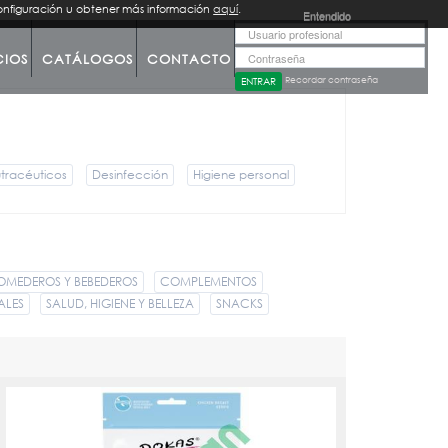
configuración u obtener más información
aquí
.
Entendido
CIOS
CATÁLOGOS
CONTACTO
Recordar contraseña
tracéuticos
Desinfección
Higiene personal
OMEDEROS Y BEBEDEROS
COMPLEMENTOS
ALES
SALUD, HIGIENE Y BELLEZA
SNACKS
DOKAS TIRAS DE PECHUGA DE POLLO 200243