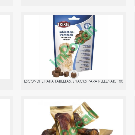
ESCONDITE PARA TABLETAS, SNACKS PARA RELLENAR, 100
PVPR:
4
ESCONDITE PARA TABLETAS, SNACKS PARA RELLENAR, 100
OX. 110G
HUESO DE JAMON SERRANO AL VACIO, APROX. 370G CON
EXPOSITOR
PVPR:
1.75
ficios en
l pelaje).
El jamón serrano es rico en proteínas y reporta beneficios en