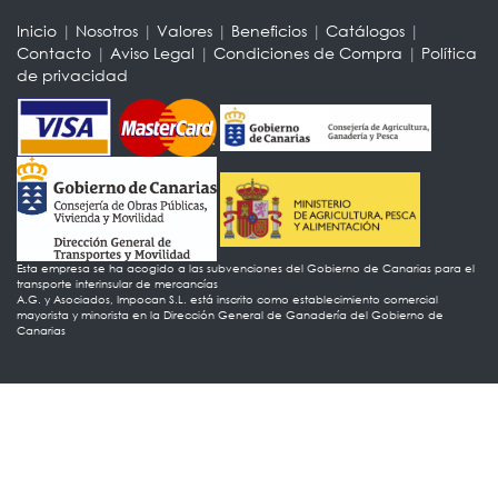
Inicio
|
Nosotros
|
Valores
|
Beneficios
|
Catálogos
|
Contacto
|
Aviso Legal
|
Condiciones de Compra
|
Política
de privacidad
Esta empresa se ha acogido a las subvenciones del Gobierno de Canarias para el
transporte interinsular de mercancías
A.G. y Asociados, Impocan S.L. está inscrito como establecimiento comercial
mayorista y minorista en la Dirección General de Ganadería del Gobierno de
Canarias