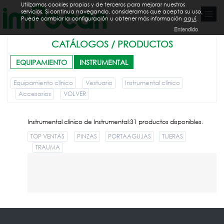
Utilizamos cookies propias y de terceros para mejorar nuestros
servicios. Si continua navegando, consideramos que acepta su uso.
Puede cambiar la configuración u obtener más información
aquí
.
Entendido
CATÁLOGOS / PRODUCTOS
EQUIPAMIENTO
INSTRUMENTAL
Equipamiento clínico
Vestuario
Instrumental clínico
Accesorios
VOLVER
Instrumental clínico de Instrumental:31 productos disponibles.
TOP VENTAS
PINZAS
PORTAAGUJAS
TIJERAS
TRAUMA