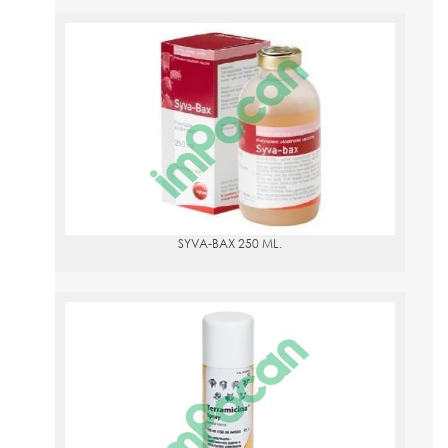
SYVA-BAX 250 ML.
PVPR:
56.9
2824 ESP
581126
SYVA-BAX 250 ML.
TERRAMICINA SPRAY 210 ML. (150 ML. NETO)
PVPR:
13.76
OXITETRACICLINA