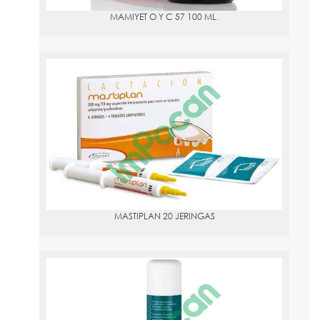
MAMIYET O Y C 57 100 ML.
MASTIPLAN 20 JERINGAS
PVPR:
101.89
CEFAPIRINA Y PREDNISOLONA
Suspensión intramamaria para el tratamiento de mamitis clínicas
en vacas lecheras en lactación.
MASTIPLAN 20 JERINGAS
PEDEROL AEROSOL 250ML
PVPR:
8.12