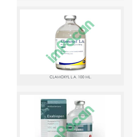
CLAMOXYL L.A. 100 ML.
PVPR:
31.21
AMOXICILINA
CLAMOXYL L.A. 100 ML.
EXABIOPEN 200 MG/ML 100 ML
PVPR:
18.36