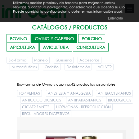
Utilizamos cookies propias y de terceros para mejorar nuestros
servicios. Si continua navegando, consideramos que acepta su uso.
Puede cambiar la configuración u obtener más información
aquí
.
Entendido
CATÁLOGOS / PRODUCTOS
BOVINO
OVINO Y CAPRINO
PORCINO
APICULTURA
AVICULTURA
CUNICULTURA
Bio-Farma
Manejo
Quesería
Accesorios
Nutracéuticos
Ordeño
Desinfección
VOLVER
Bio-Farma de Ovino y caprino:42 productos disponibles.
TOP VENTAS
ANESTESIA Y ANALGESIA
ANTIBACTERIANOS
ANTICOCCIDIÓSICOS
ANTIPARASITARIOS
BIOLÓGICOS
CICATRIZANTES
HORMONAS - REPRODUCCIÓN
REGULADORES DIGESTIVOS