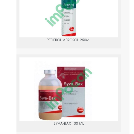
Clortetraciclina (clorhidrato) 20 mg.
PEDEROL AEROSOL 250ML
SYVA-BAX 100 ML
PVPR:
27.58
SYVA-BAX 100 ML