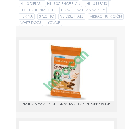
HILLS DIETAS
HILLS SCIENCE PLAN
HILLS TREATS
LECHES DE INIACIÓN
LIBRA
NATURES VARIETY
PURINA
SPECIFIC
VETESSENTIALS
VIRBAC NUTRICIÓN
WHITE DOGS
YOWUP
NATURES VARIETY DELI SNACKS CHICKEN PUPPY 50GR
PVPR:
1.9066666666667
Nuestros Deli Snacks para cachorros resultan un bocado
delicioso e irresistible para los perros, se elaboran con un 95% de
Pollo y Cerdo, y son ideales a modo de recompensa o como un
excelente premio de adiestramiento. Esta receta no contiene
cereales, colorantes ni aromas artificiales.
Carnes y subproductos animales (pollo 50%, cerdo 45%),
subproductos de origen vegetal, sustancias minerales
NATURES VARIETY DELI SNACKS CHICKEN PUPPY 50GR
33,5%proteína bruta
20%grasa bruta
2%fibra bruta