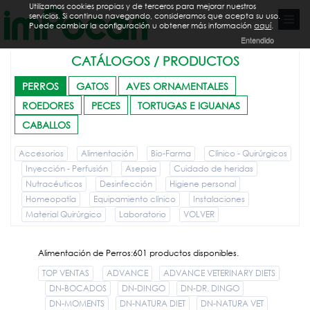
Utilizamos cookies propias y de terceros para mejorar nuestros
servicios. Si continua navegando, consideramos que acepta su uso.
Puede cambiar la configuración u obtener más información
aquí
.
Entendido
CATÁLOGOS / PRODUCTOS
PERROS
GATOS
AVES ORNAMENTALES
ROEDORES
PECES
TORTUGAS E IGUANAS
CABALLOS
Accesorios
Alimentación
Bio-Farma
Clínico - Quirúrgicos
Inyección - Perfusión
Asepsia
Cuidado de heridas
Nutracéuticos
Desinfección
Higiene personal
Homeopatía
Equipamiento clínico
Instalaciones
Material Quirúrgico
Laboratorio
VOLVER
Alimentación de Perros:601 productos disponibles.
TOP VENTAS
ADVANCE
ADVANCE VETERINARY DIETS
DN-BOCADOS
DN-DINGO
DN-DR. DINGO
DN-MOMENTS
DN-NATURA DIET
DN-NATURA VET