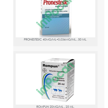
PVPR:
13.6
PRONESTESIC 40MG/ML+0,036MG/ML., 50 ML.
ROMPUN 20MG/ML., 25 ML.
PVPR:
89.23
Xilacina 20 mg
Sedante, analgésico y relajante muscular en solución inyectable
para perros, gatos, bovinos y équidos.
ROMPUN 20MG/ML., 25 ML.