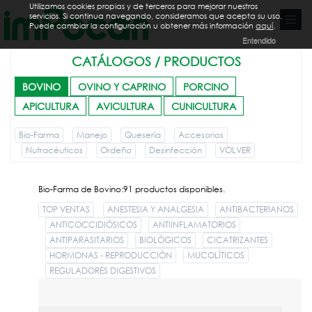
Utilizamos cookies propias y de terceros para mejorar nuestros
servicios. Si continua navegando, consideramos que acepta su uso.
Puede cambiar la configuración u obtener más información
aquí
.
Entendido
CATÁLOGOS / PRODUCTOS
BOVINO
OVINO Y CAPRINO
PORCINO
APICULTURA
AVICULTURA
CUNICULTURA
Bio-Farma
Manejo
Quesería
Accesorios
Nutracéuticos
Ordeño
Desinfección
VOLVER
Bio-Farma de Bovino:91 productos disponibles.
TOP VENTAS
ANESTESIA Y ANALGESIA
ANTIBACTERIANOS
ANTICOCCIDIÓSICOS
ANTIINFLAMATORIOS
ANTIPARASITARIOS
BIOLÓGICOS
CICATRIZANTES
HORMONAS - REPRODUCCIÓN
MUCOLÍTICOS
REGULADORES DIGESTIVOS