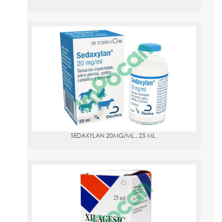
SEDAXYLAN 20MG/ML., 25 ML.
PVPR:
26.81
SEDAXYLAN 20MG/ML., 25 ML.
XILAGESIC 2%, 20MG/ML., 25ML
PVPR:
19.89
XILACINA