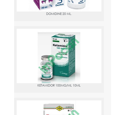
DOMIDINE 20 ML.
KETAMIDOR 100MG/ML 10ML
PVPR:
24.82
Ketamina (como hidrocloruro) 100 mg
KETAMIDOR 100MG/ML 10ML
PRONESTESIC 40MG/ML+0,036MG/ML., 50 ML.