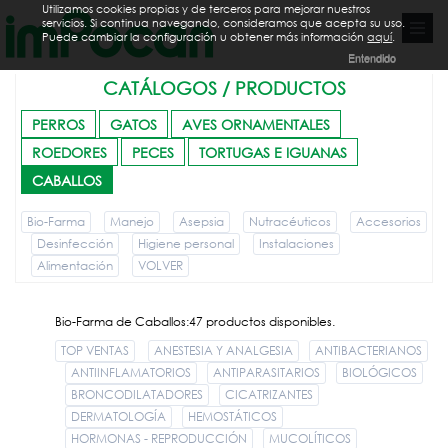
Utilizamos cookies propias y de terceros para mejorar nuestros
servicios. Si continua navegando, consideramos que acepta su uso.
Puede cambiar la configuración u obtener más información
aquí
.
Entendido
CATÁLOGOS / PRODUCTOS
PERROS
GATOS
AVES ORNAMENTALES
ROEDORES
PECES
TORTUGAS E IGUANAS
CABALLOS
Bio-Farma
Manejo
Asepsia
Nutracéuticos
Accesorios
Desinfección
Higiene personal
Instalaciones
Alimentación
VOLVER
Bio-Farma de Caballos:47 productos disponibles.
TOP VENTAS
ANESTESIA Y ANALGESIA
ANTIBACTERIANOS
ANTIINFLAMATORIOS
ANTIPARASITARIOS
BIOLÓGICOS
BRONCODILATADORES
CICATRIZANTES
DERMATOLOGÍA
HEMOSTÁTICOS
HORMONAS - REPRODUCCIÓN
MUCOLÍTICOS