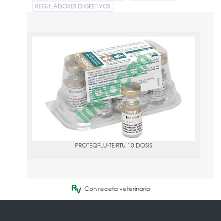
REGULADORES DIGESTIVOS
PROTEQFLU-TE RTU 10 DOSIS
PVPR:
164.06
Vacuna: inmunización activa contra la influenza equina y el
tétanos.
PROTEQFLU-TE RTU 10 DOSIS
Con receta veterinaria