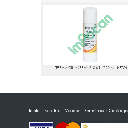
TERRAMICINA SPRAY 210 ML. (150 ML. NETO)
PVPR:
13.76
OXITETRACICLINA
TERRAMICINA SPRAY 210 ML. (150 ML. NETO)
Inicio
|
Nosotros
|
Valores
|
Beneficios
|
Catálogo