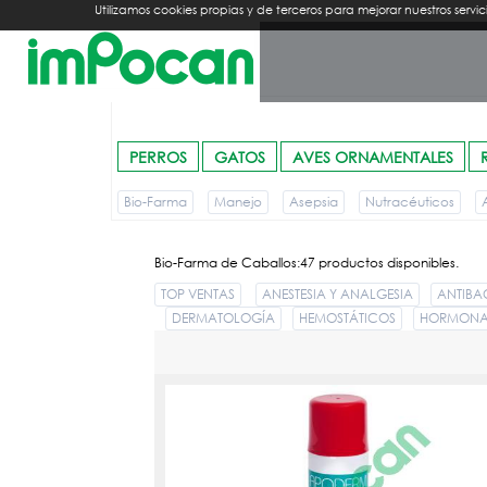
Utilizamos cookies propias y de terceros para mejorar nuestros se
PERROS
GATOS
AVES ORNAMENTALES
Bio-Farma
Manejo
Asepsia
Nutracéuticos
Bio-Farma de Caballos:47 productos disponibles.
TOP VENTAS
ANESTESIA Y ANALGESIA
ANTIBA
DERMATOLOGÍA
HEMOSTÁTICOS
HORMONAS
APODERM 335 ML.
PVPR:
6.02