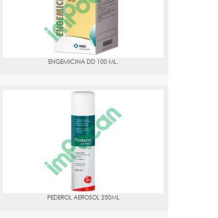
ENGEMICINA DD 100 ML.
PEDEROL AEROSOL 250ML
PVPR:
8.12
Clortetraciclina (clorhidrato) 20 mg.
PEDEROL AEROSOL 250ML