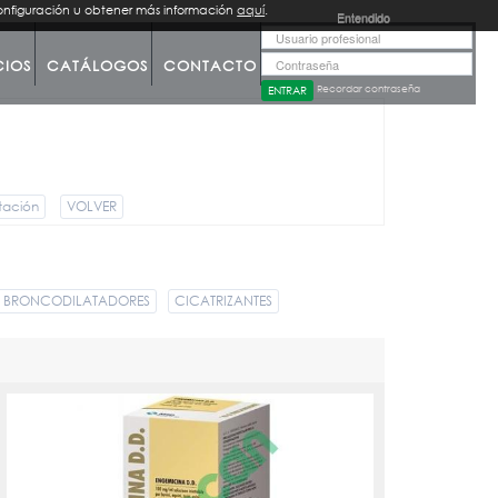
configuración u obtener más información
aquí
.
Entendido
CIOS
CATÁLOGOS
CONTACTO
Recordar contraseña
tación
VOLVER
BRONCODILATADORES
CICATRIZANTES
ENGEMICINA DD 100 ML.
PVPR:
18.21
Oxitetraciclina