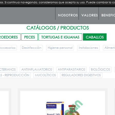
rvicios. Si continua navegando, consideramos que acepta su uso. Puede cambiar la 
NOSOTROS
VALORES
BENEFI
CATÁLOGOS / PRODUCTOS
ROEDORES
PECES
TORTUGAS E IGUANAS
CABALLOS
Accesorios
Desinfección
Higiene personal
Instalaciones
Alimen
CTERIANOS
ANTIINFLAMATORIOS
ANTIPARASITARIOS
BIOLÓGICOS
 - REPRODUCCIÓN
MUCOLÍTICOS
REGULADORES DIGESTIVOS
BORGAL 24% 100 ML.
PVPR:
37.75