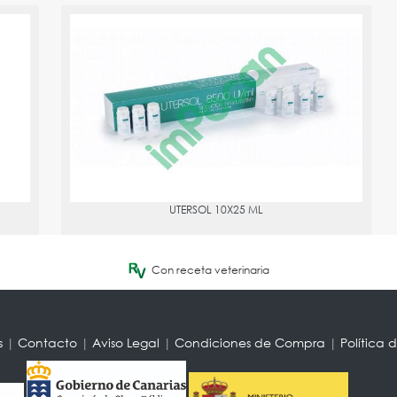
UTERSOL 10X25 ML
PVPR:
87.14
UTERSOL 10X25 ML
Con receta veterinaria
s
|
Contacto
|
Aviso Legal
|
Condiciones de Compra
|
Política 