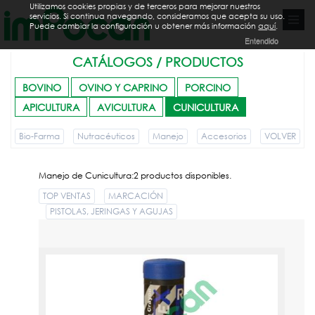
Utilizamos cookies propias y de terceros para mejorar nuestros
servicios. Si continua navegando, consideramos que acepta su uso.
Puede cambiar la configuración u obtener más información
aquí
.
Entendido
CATÁLOGOS / PRODUCTOS
BOVINO
OVINO Y CAPRINO
PORCINO
APICULTURA
AVICULTURA
CUNICULTURA
Bio-Farma
Nutracéuticos
Manejo
Accesorios
VOLVER
Manejo de Cunicultura:2 productos disponibles.
TOP VENTAS
MARCACIÓN
PISTOLAS, JERINGAS Y AGUJAS
LAPIZ MARCADOR RAIDEX AZUL
PVPR:
2.39